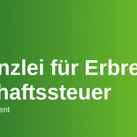
zlei für Erbr
haftssteuer
ent